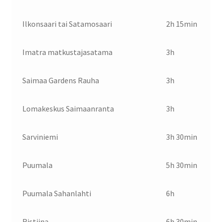
Ilkonsaari tai Satamosaari
2h 15min
Imatra matkustajasatama
3h
Saimaa Gardens Rauha
3h
Lomakeskus Saimaanranta
3h
Sarviniemi
3h 30min
Puumala
5h 30min
Puumala Sahanlahti
6h
Ristiina
6h 30min