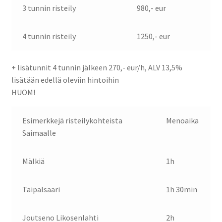
3 tunnin risteily
980,- eur
4 tunnin risteily
1250,- eur
+ lisätunnit 4 tunnin jälkeen 270,- eur/h, ALV 13,5%
lisätään edellä oleviin hintoihin
HUOM!
Esimerkkejä risteilykohteista
Menoaika
Saimaalle
Mälkiä
1h
Taipalsaari
1h 30min
Joutseno Likosenlahti
2h