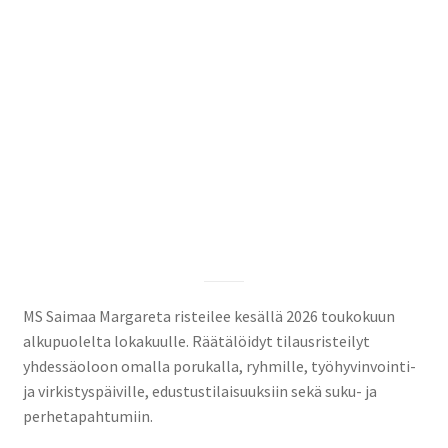
Yhteystiedot
Expand
child
menu
MS Saimaa Margareta risteilee kesällä 2026 toukokuun
alkupuolelta lokakuulle. Räätälöidyt tilausristeilyt
yhdessäoloon omalla porukalla, ryhmille, työhyvinvointi-
ja virkistyspäiville, edustustilaisuuksiin sekä suku- ja
perhetapahtumiin.