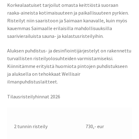
Korkealaatuiset tarjoilut omasta keittiöstä suoraan
raaka-aineista kotimaisuuteen ja paikallisuuteen pyrkien.
Risteilyt niin saaristoon ja Saimaan kanavalle, kuin myös
kauemmas Saimaalle erilaisilla mahdollisuuksilla
saarivierailuista sauna- ja kalastusristeilyihin.
Aluksen puhdistus- ja desinfiointijärjestelyt on rakennettu
turvallisten risteilyolosuhteiden varmistamiseksi.
Kiinnitämme erityistä huomiota pintojen puhdistukseen
ja aluksella on tehokkaat Wellisair
ilmanpuhdistuslaitteet.
Tilausristeilyhinnat 2026
2 tunnin risteily
730,- eur