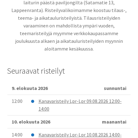
laiturin päästä paviljongilta (Satamatie 13,
Lappeenranta). Risteilyvalikoimamme koostuu tilaus-,
teema- ja aikatauluristeilyistä. Tilausristeilyiden
varaaminen on mahdollista ympäri vuoden,
teemaristeilyjä myymme verkkokaupassamme
joulukuusta alkaen ja aikatauluristeilyiden myynnin
aloitamme kesäkuussa.
Seuraavat risteilyt
9. elokuuta 2026
sunnuntai
12:00
Kanavaristeily Lpr-Lpr 09.08.2026 12:00-
14:00
10. elokuuta 2026
maanantai
14:00
Kanavaristeily Lpr-Lpr 10.08.2026 14:00-