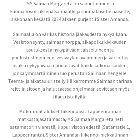
MS Saimaa Margareta on saanut nimensä
kunnianosoituksena Saimaalle ja suomalaiselle naiselle,
siskonaan kesästä 2024 alkaen purjehtii Sister Amanda.
Saimaalla on värikäs historia jääkaudesta nykyaikaan.
Vesistön synty, saimaannorppa, aikapolku kivikauden
asutuksesta nykypäivään taisteluineen ja
puolustuslinjoineen, vesiväylän avaaminen ja kartoitus
osaksi nykypäivää muodostavat kaikki kokonaisuuden,
jonka ymmärtäminen luo perustan Saimaan hengelle.
Teema- ja aikatauluristeilyillä kerromme Saimaan tarinaa
reittiin sitoen ja haluttaessa ohjelmaan sovittaen myös
tilausristeilyillä.
Molemmat alukset liikennöivät Lappeenrannan
matkustajasatamasta, MS Saimaa Margareta heti
satamatorin vierestä, lippurivistön edestä (Satamatie 1,
Lappeenranta). Sister Amandan liikennöi hiekkalinnan