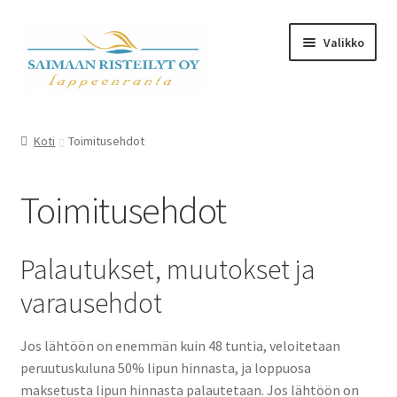
Skip
Skip
Valikko
to
to
navigation
content
Expand
Kalenteri ja kauppa
child
Koti
Toimitusehdot
menu
Toimitusehdot
Toimitusehdot
M/S Saimaa Margareta
Sister Amanda
Palautukset, muutokset ja
varausehdot
Expand
Aikataulu- ja teemaristeilyt
child
menu
Jos lähtöön on enemmän kuin 48 tuntia, veloitetaan
Risteilyinfo
peruutuskuluna 50% lipun hinnasta, ja loppuosa
maksetusta lipun hinnasta palautetaan. Jos lähtöön on