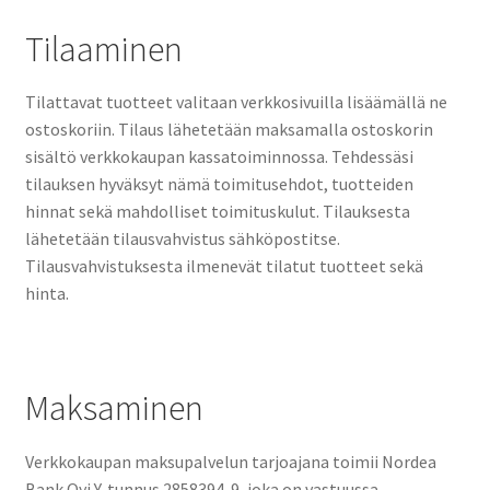
Tilaaminen
Tilattavat tuotteet valitaan verkkosivuilla lisäämällä ne
ostoskoriin. Tilaus lähetetään maksamalla ostoskorin
sisältö verkkokaupan kassatoiminnossa. Tehdessäsi
tilauksen hyväksyt nämä toimitusehdot, tuotteiden
hinnat sekä mahdolliset toimituskulut. Tilauksesta
lähetetään tilausvahvistus sähköpostitse.
Tilausvahvistuksesta ilmenevät tilatut tuotteet sekä
hinta.
Maksaminen
Verkkokaupan maksupalvelun tarjoajana toimii Nordea
Bank Oyj Y-tunnus 2858394-9, joka on vastuussa