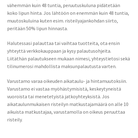
Tilausristeilyt M/S Saimaa Margareta
vähemmän kuin 48 tuntia, peruutuskuluna pidätetään
koko lipun hinta. Jos lähtöön on enemmän kuin 48 tuntia,
Tilausristeilyt Sister Amanda
muutoskuluina kuten esim. risteilyajankohdan siirto,
peritään 50% lipun hinnasta.
Yhteystiedot
Halutessasi palauttaa tai vaihtaa tuotteita, ota ensin
Expand
yhteyttä verkkokauppaan ja kysy palautusohjeita.
child
Liitäthän palautukseen mukaan nimesi, yhteystietosi sekä
menu
tilinumerosi mahdollista maksunpalautusta varten.
Varustamo varaa oikeuden aikataulu- ja hintamuutoksiin.
Varustamo ei vastaa myöhästymisistä, keskeytyneistä
vuoroista tai menetetyistä jatkoyhteyksistä. Jos
aikataulunmukaisen risteilyn matkustajamäärä on alle 10
aikuista matkustajaa, varustamolla on oikeus peruuttaa
risteily.