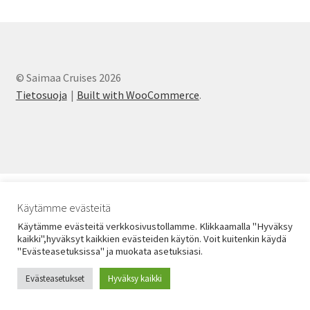
Tilausristeilyt Sister Amanda
Yhteystiedot
Expand
© Saimaa Cruises 2026
child
Tietosuoja
Built with WooCommerce
.
menu
Käytämme evästeitä
Käytämme evästeitä verkkosivustollamme. Klikkaamalla "Hyväksy
kaikki",hyväksyt kaikkien evästeiden käytön. Voit kuitenkin käydä
"Evästeasetuksissa" ja muokata asetuksiasi.
Evästeasetukset
Hyväksy kaikki
0
Search
Search