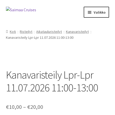
Skip
Skip
Valikko
to
to
navigation
content
Kalenteri ja kauppa
Koti
Risteilyt
Aikatauluristeilyt
Kanavaristeilyt
Kanavaristeily Lpr-Lpr 11.07.2026 11:00-13:00
M/S Saimaa Margareta
Sister Amanda
Aikataulu- ja teemaristeilyt
Kanavaristeily Lpr-Lpr
Risteilyinfo
11.07.2026 11:00-13:00
Tilausristeilyt M/S Saimaa Margareta
Price
€
10,00
–
€
20,00
Tilausristeilyt Sister Amanda