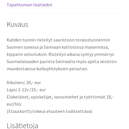
Tapahtuman lisätiedot
Kuvaus
Kahden tunnin risteilyt saaristoon terassitunnelmin
Suomen suvessa ja Saimaan kallioisissa maisemissa,
kipparin selostuksin. Risteilyn aikana syntyy ymmärrys
Suomalaisuuden juurista Saimaalla myös ajalta vesistön
muodostaessa kulkuyhteyksien perustan.
Aikuinen/ 20,- eur
Lapsi 2-12v /10,- eur
Eläkeläiset, opiskelijat, varusmiehet ja työttömät 18,-
eur/hlö:
(Etuuskortti/oikeus etuuteen todistettava)
Lisätietoja