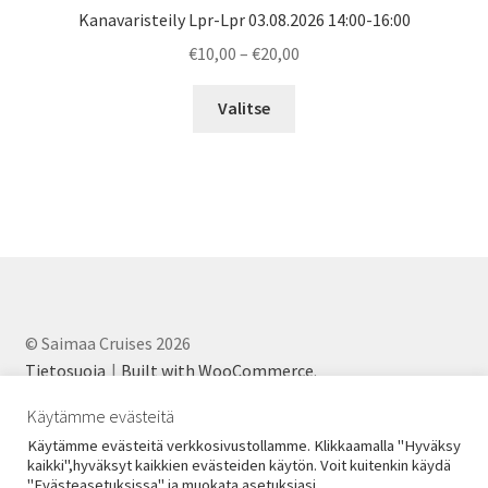
Kanavaristeily Lpr-Lpr 03.08.2026 14:00-16:00
Price
€
10,00
–
€
20,00
range:
€10,00
Valitse
through
€20,00
© Saimaa Cruises 2026
Tietosuoja
Built with WooCommerce
.
Käytämme evästeitä
Käytämme evästeitä verkkosivustollamme. Klikkaamalla "Hyväksy
kaikki",hyväksyt kaikkien evästeiden käytön. Voit kuitenkin käydä
"Evästeasetuksissa" ja muokata asetuksiasi.