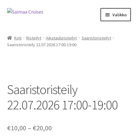
Skip
Skip
Valikko
to
to
navigation
content
Expand
Kalenteri ja kauppa
child
Koti
Risteilyt
Aikatauluristeilyt
Saaristoristeilyt
menu
Saaristoristeily 22.07.2026 17:00-19:00
M/S Saimaa Margareta
Sister Amanda
Expand
Aikataulu- ja teemaristeilyt
Saaristoristeily
child
menu
Risteilyinfo
22.07.2026 17:00-19:00
Tilausristeilyt M/S Saimaa Margareta
Price
€
10,00
–
€
20,00
Tilausristeilyt Sister Amanda