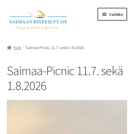
Skip
Skip
Valikko
to
to
navigation
content
Expand
Kalenteri ja kauppa
child
Koti
Saimaa-Picnic 11.7. sekä 1.8.2026
menu
M/S Saimaa Margareta
Saimaa-Picnic 11.7. sekä
Sister Amanda
1.8.2026
Expand
Aikataulu- ja teemaristeilyt
child
menu
Risteilyinfo
Tilausristeilyt M/S Saimaa Margareta