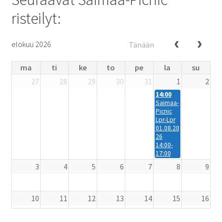
risteilyt:
elokuu 2026
Tänään
ma
ti
ke
to
pe
la
su
27
28
29
30
31
1
2
14:00
Saimaa-
Picnic
Lpr-Lpr
01.08.20
26
14:00-
17:00
3
4
5
6
7
8
9
10
11
12
13
14
15
16