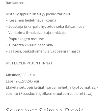
huviloineen.
Risteilylippuun sisältyy picnic-tarjoilu:
– Kesäinen hedelmävalikoima
– Juustoja ja karpalohyytelöä sekä Balsamicoa
– Valikoima ilmakuivattuja kinkkuja
– Rapu skagen mousse
– Tuoretta kiviuunipatonkia
– Jäävesi, paikallismehuja Lappeenrannasta
RISTEILYLIPPUJEN HINNAT:
Aikuinen/ 38,- eur
Lapsi 2-12v /24,- eur
Eläkeläiset, opiskelijat, varusmiehet ja työttömät 35,-
eur/hlö (Etuuskortti/oikeus etuuteen todistettava)
Seuraavat Saimaa-Picnic