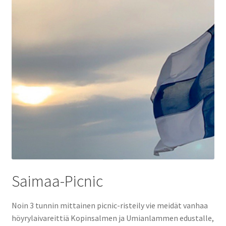
Tilausristeilyt Sister Amanda
Yhteystiedot
Expand
child
menu
Saimaa-Picnic
Noin 3 tunnin mittainen picnic-risteily vie meidät vanhaa
höyrylaivareittiä Kopinsalmen ja Umianlammen edustalle,