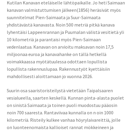
Kutilan Kanavan eteläiselle lähtöpaikalle. Jo heti Saimaan
kanavan valmistuttumisen jälkeen(1856) heräsivät myös
suunnitelmat Pien-Saimaata ja Suur-Saimaata
yhdistävästä kanavasta. Noin 500 metriä pitkä kanava
lyhentäisi Lappeenrannan ja Puumalan välistä vesitietä yli
10 kilometriä ja parantaisi myös Pien-Saimaan
vedenlaatua. Kanavan on arvioitu maksavan noin 17,5
miljoonaa euroa ja kanavahanke on tällä hetkellä
voimakkaassa myötätuulessa odottaen lopullista
lopullista rakennuslupaa. Rakennustyöt kyettäisiin
mahdollisesti aloittamaan jo vuonna 2026.
Suurin osa saaristoristeilystä vietetään Taipalsaaren
vesialueella, saarten keskellä. Kunnan pinta-alasta puolet
on sinistä Saimaata ja toinen puoli muodostuu pääosin
noin 700 saaresta. Rantaviivaa kunnalla on n oin 1000
kilometriä. Risteily kulkee vanhaa höyrylaivareittiä, jolle
on luonteenomaista kallioiset rannat mökkeineen ja