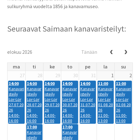
sulkuryhmä vuodelta 1856 ja kanavamuseo.
Seuraavat Saimaan kanavaristeilyt:
elokuu 2026
Tänään
ma
ti
ke
to
pe
la
su
27
28
29
30
31
1
2
14:00
14:00
14:00
14:00
14:00
11:00
11:00
Kanavari
Kanavar
Kanavar
Kanavar
Kanavar
Kanavar
Kanavari
steily
isteily
isteily
isteily
isteily
isteily
steily
Lpr-Lpr
Lpr-Lpr
Lpr-Lpr
Lpr-Lpr
Lpr-Lpr
Lpr-Lpr
Lpr-Lpr
27.07.20
28.07.20
29.07.20
30.07.20
31.07.20
01.08.20
02.08.20
26
26
26
26
26
26
26
14:00-
14:00-
14:00-
14:00-
14:00-
11:00-
11:00-
16:00
16:00
16:00
16:00
16:00
13:00
13:00
17:00
17:00
Kanavar
Kanavar
isteily
isteily