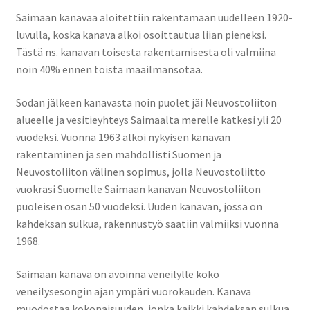
Saimaan kanavaa aloitettiin rakentamaan uudelleen 1920-
luvulla, koska kanava alkoi osoittautua liian pieneksi.
Tästä ns. kanavan toisesta rakentamisesta oli valmiina
noin 40% ennen toista maailmansotaa.
Sodan jälkeen kanavasta noin puolet jäi Neuvostoliiton
alueelle ja vesitieyhteys Saimaalta merelle katkesi yli 20
vuodeksi. Vuonna 1963 alkoi nykyisen kanavan
rakentaminen ja sen mahdollisti Suomen ja
Neuvostoliiton välinen sopimus, jolla Neuvostoliitto
vuokrasi Suomelle Saimaan kanavan Neuvostoliiton
puoleisen osan 50 vuodeksi. Uuden kanavan, jossa on
kahdeksan sulkua, rakennustyö saatiin valmiiksi vuonna
1968.
Saimaan kanava on avoinna veneilylle koko
veneilysesongin ajan ympäri vuorokauden. Kanava
muodostaa kokonaisuuden, jonka kaikki kahdeksan sulkua