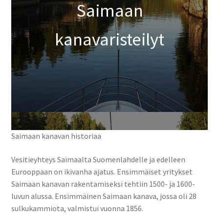
Tilausristeilyt Sister Amanda
Saimaan
Yhteystiedot
kanavaristeilyt
Expand
child
menu
Saimaan kanavan historiaa
Vesitieyhteys Saimaalta Suomenlahdelle ja edelleen
Eurooppaan on ikivanha ajatus. Ensimmäiset yritykset
Saimaan kanavan rakentamiseksi tehtiin 1500- ja 1600-
luvun alussa. Ensimmäinen Saimaan kanava, jossa oli 28
sulkukammiota, valmistui vuonna 1856.