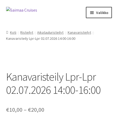
Skip
Skip
Valikko
to
to
navigation
content
Expand
Kalenteri ja kauppa
child
Koti
Risteilyt
Aikatauluristeilyt
Kanavaristeilyt
menu
Kanavaristeily Lpr-Lpr 02.07.2026 14:00-16:00
M/S Saimaa Margareta
Sister Amanda
Expand
Aikataulu- ja teemaristeilyt
child
Kanavaristeily Lpr-Lpr
menu
Risteilyinfo
02.07.2026 14:00-16:00
Tilausristeilyt M/S Saimaa Margareta
Price
€
10,00
–
€
20,00
Tilausristeilyt Sister Amanda