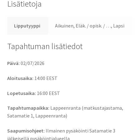
Lisätietoja
Lipputyyppi
Aikuinen, Eläk. / opisk. / …, Lapsi
Tapahtuman lisätiedot
Päivä:
02/07/2026
Aloitusaika:
14:00
EEST
Lopetusaika:
16:00
EEST
Tapahtumapaikka:
Lappeenranta (matkustajastama,
Satamatie 1, Lappeenranta)
Saapumisohjeet:
Ilmainen pysäköinti Satamatie 3
jälkeisellä pysäköintialueella