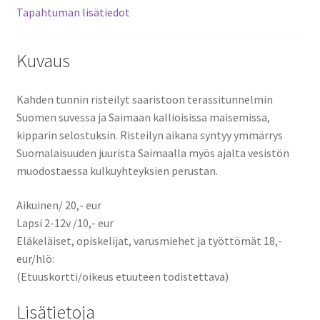
Tapahtuman lisätiedot
Kuvaus
Kahden tunnin risteilyt saaristoon terassitunnelmin
Suomen suvessa ja Saimaan kallioisissa maisemissa,
kipparin selostuksin. Risteilyn aikana syntyy ymmärrys
Suomalaisuuden juurista Saimaalla myös ajalta vesistön
muodostaessa kulkuyhteyksien perustan.
Aikuinen/ 20,- eur
Lapsi 2-12v /10,- eur
Eläkeläiset, opiskelijat, varusmiehet ja työttömät 18,-
eur/hlö:
(Etuuskortti/oikeus etuuteen todistettava)
Lisätietoja