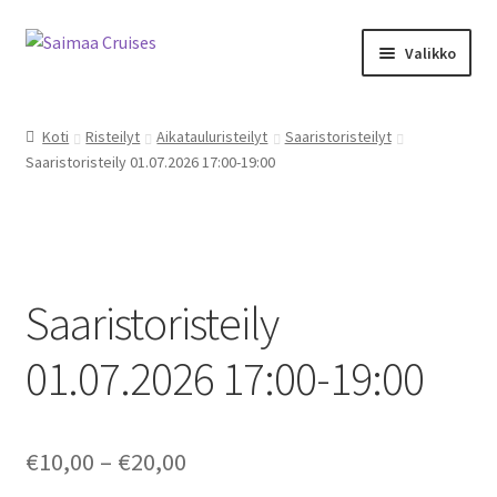
Skip
Skip
Valikko
to
to
navigation
content
Kalenteri ja kauppa
Koti
Risteilyt
Aikatauluristeilyt
Saaristoristeilyt
Saaristoristeily 01.07.2026 17:00-19:00
M/S Saimaa Margareta
Sister Amanda
Aikataulu- ja teemaristeilyt
Saaristoristeily
Risteilyinfo
01.07.2026 17:00-19:00
Tilausristeilyt M/S Saimaa Margareta
Price
€
10,00
–
€
20,00
Tilausristeilyt Sister Amanda