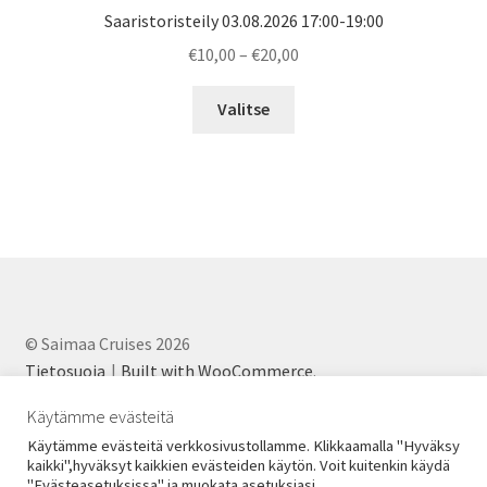
Saaristoristeily 03.08.2026 17:00-19:00
Price
€
10,00
–
€
20,00
range:
€10,00
Valitse
through
€20,00
© Saimaa Cruises 2026
Tietosuoja
Built with WooCommerce
.
Käytämme evästeitä
Käytämme evästeitä verkkosivustollamme. Klikkaamalla "Hyväksy
kaikki",hyväksyt kaikkien evästeiden käytön. Voit kuitenkin käydä
"Evästeasetuksissa" ja muokata asetuksiasi.