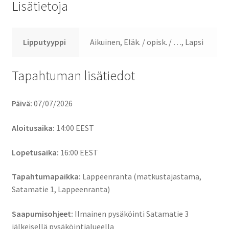
Lisätietoja
Lipputyyppi
Aikuinen, Eläk. / opisk. / …, Lapsi
Tapahtuman lisätiedot
Päivä:
07/07/2026
Aloitusaika:
14:00
EEST
Lopetusaika:
16:00
EEST
Tapahtumapaikka:
Lappeenranta (matkustajastama,
Satamatie 1, Lappeenranta)
Saapumisohjeet:
Ilmainen pysäköinti Satamatie 3
jälkeisellä pysäköintialueella