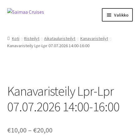
Skip
Skip
Valikko
to
to
navigation
content
Expand
Kalenteri ja kauppa
child
Koti
Risteilyt
Aikatauluristeilyt
Kanavaristeilyt
menu
Kanavaristeily Lpr-Lpr 07.07.2026 14:00-16:00
M/S Saimaa Margareta
Sister Amanda
Expand
Aikataulu- ja teemaristeilyt
child
Kanavaristeily Lpr-Lpr
menu
Risteilyinfo
07.07.2026 14:00-16:00
Tilausristeilyt M/S Saimaa Margareta
Price
€
10,00
–
€
20,00
Tilausristeilyt Sister Amanda