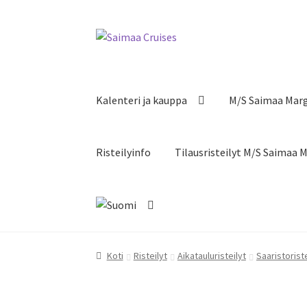
Skip
Skip
to
to
navigation
content
Kalenteri ja kauppa
M/S Saimaa Mar
Risteilyinfo
Tilausristeilyt M/S Saimaa 
Koti
Risteilyt
Aikatauluristeilyt
Saaristoriste