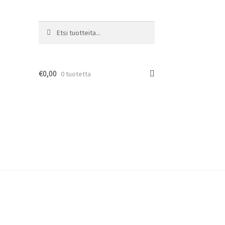
Search
Search
for:
€
0,00
0 tuotetta