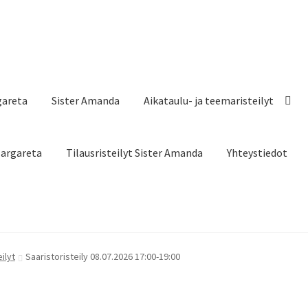
gareta
Sister Amanda
Aikataulu- ja teemaristeilyt
Margareta
Tilausristeilyt Sister Amanda
Yhteystiedot
ilyt
Saaristoristeily 08.07.2026 17:00-19:00