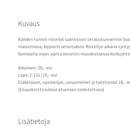
Kuvaus
Kahden tunnin risteilyt saaristoon terassitunnelmin Suo
maisemissa, kipparin selostuksin. Risteilyn aikana synt
Saimaalla myös ajalta vesistön muodostaessa kulkuyhte
Aikuinen/ 20,- eur
Lapsi 2-12v /10,- eur
Eläkeläiset, opiskelijat, varusmiehet ja työttömät 18,- e
(Etuuskortti/oikeus etuuteen todistettava)
Lisätietoja