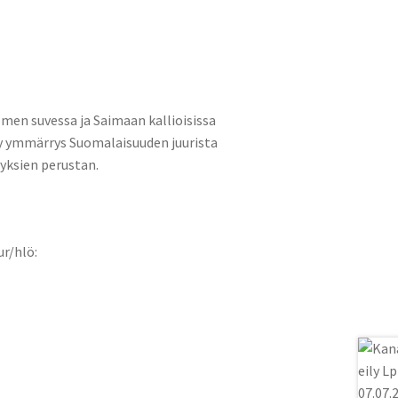
men suvessa ja Saimaan kallioisissa
yy ymmärrys Suomalaisuuden juurista
yksien perustan.
ur/hlö: