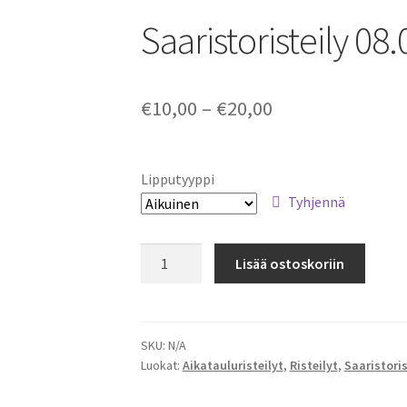
Saaristoristeily 08
Price
€
10,00
–
€
20,00
range:
€10,00
Lipputyyppi
through
Tyhjennä
€20,00
Saaristoristeily
Lisää ostoskoriin
08.07.2026
17:00-
19:00
quantity
SKU:
N/A
Luokat:
Aikatauluristeilyt
,
Risteilyt
,
Saaristoris