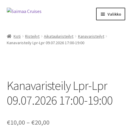
Skip
Skip
Valikko
to
to
navigation
content
Expand
Kalenteri ja kauppa
child
Koti
Risteilyt
Aikatauluristeilyt
Kanavaristeilyt
menu
Kanavaristeily Lpr-Lpr 09.07.2026 17:00-19:00
M/S Saimaa Margareta
Sister Amanda
Expand
Aikataulu- ja teemaristeilyt
Kanavaristeily Lpr-Lpr
child
menu
Risteilyinfo
09.07.2026 17:00-19:00
Tilausristeilyt M/S Saimaa Margareta
Price
€
10,00
–
€
20,00
Tilausristeilyt Sister Amanda