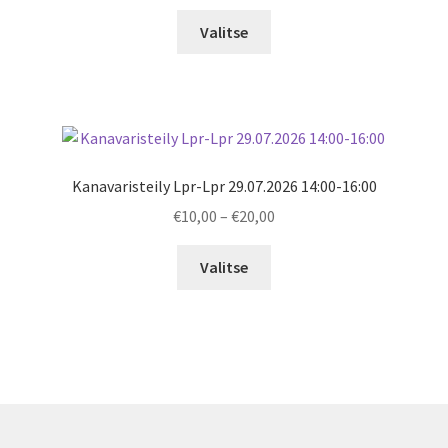
range:
€24,00
Valitse
through
€38,00
Kanavaristeily Lpr-Lpr 29.07.2026 14:00-16:00
Price
€
10,00
–
€
20,00
range:
€10,00
Valitse
through
€20,00