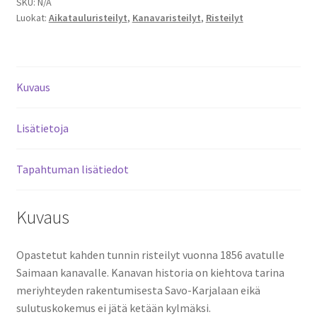
14:00-
SKU:
N/A
Luokat:
Aikatauluristeilyt
,
Kanavaristeilyt
,
Risteilyt
16:00
quantity
Kuvaus
Lisätietoja
Tapahtuman lisätiedot
Kuvaus
Opastetut kahden tunnin risteilyt vuonna 1856 avatulle
Saimaan kanavalle. Kanavan historia on kiehtova tarina
meriyhteyden rakentumisesta Savo-Karjalaan eikä
sulutuskokemus ei jätä ketään kylmäksi.