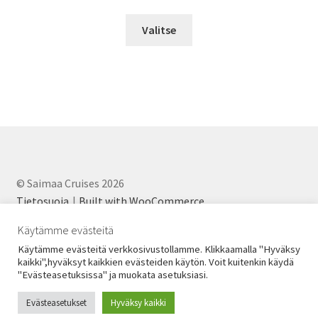
range:
€10,00
Valitse
through
€20,00
© Saimaa Cruises 2026
Tietosuoja
Built with WooCommerce
.
Käytämme evästeitä
Käytämme evästeitä verkkosivustollamme. Klikkaamalla "Hyväksy
kaikki",hyväksyt kaikkien evästeiden käytön. Voit kuitenkin käydä
"Evästeasetuksissa" ja muokata asetuksiasi.
Evästeasetukset
Hyväksy kaikki
0