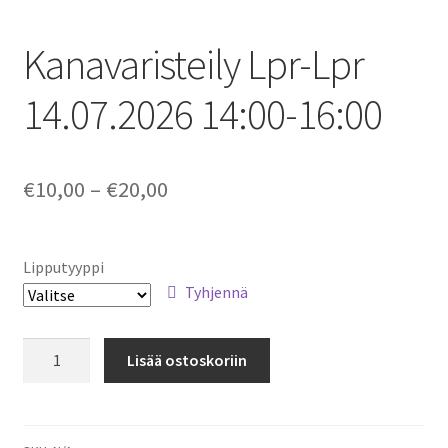
Tilausristeilyt Sister Amanda
Kanavaristeily Lpr-Lpr
Yhteystiedot
14.07.2026 14:00-16:00
Expand
child
menu
Price
€
10,00
–
€
20,00
range:
€10,00
Lipputyyppi
through
Tyhjennä
€20,00
Kanavaristeily
Lisää ostoskoriin
Lpr-
Lpr
14.07.2026