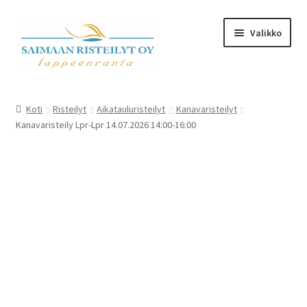
Skip
Skip
Valikko
to
to
navigation
content
Expand
Kalenteri ja kauppa
child
Koti
Risteilyt
Aikatauluristeilyt
Kanavaristeilyt
menu
Kanavaristeily Lpr-Lpr 14.07.2026 14:00-16:00
M/S Saimaa Margareta
Sister Amanda
Expand
Aikataulu- ja teemaristeilyt
child
menu
Risteilyinfo
Tilausristeilyt M/S Saimaa Margareta