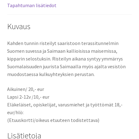
Tapahtuman lisätiedot
Kuvaus
Kahden tunnin risteilyt saaristoon terassitunnelmin
Suomen suvessa ja Saimaan kallioisissa maisemissa,
kipparin selostuksin. Risteilyn aikana syntyy ymmärrys
Suomalaisuuden juurista Saimaalla myös ajalta vesistön
muodostaessa kulkuyhteyksien perustan.
Aikuinen/ 20,- eur
Lapsi 2-12v /10,- eur
Eläkeläiset, opiskelijat, varusmiehet ja työttömät 18,-
eur/hlö:
(Etuuskortti/oikeus etuuteen todistettava)
Lisätietoja