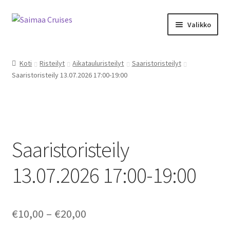
Skip
Skip
Valikko
to
to
navigation
content
Expand
Kalenteri ja kauppa
child
Koti
Risteilyt
Aikatauluristeilyt
Saaristoristeilyt
menu
Saaristoristeily 13.07.2026 17:00-19:00
M/S Saimaa Margareta
Sister Amanda
Expand
Aikataulu- ja teemaristeilyt
child
Saaristoristeily
menu
Risteilyinfo
13.07.2026 17:00-19:00
Tilausristeilyt M/S Saimaa Margareta
Price
€
10,00
–
€
20,00
Tilausristeilyt Sister Amanda