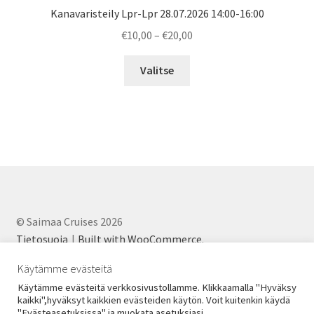
Kanavaristeily Lpr-Lpr 28.07.2026 14:00-16:00
Price
€
10,00
–
€
20,00
range:
€10,00
Valitse
through
€20,00
© Saimaa Cruises 2026
Tietosuoja
Built with WooCommerce
.
Käytämme evästeitä
Käytämme evästeitä verkkosivustollamme. Klikkaamalla "Hyväksy
kaikki",hyväksyt kaikkien evästeiden käytön. Voit kuitenkin käydä
"Evästeasetuksissa" ja muokata asetuksiasi.