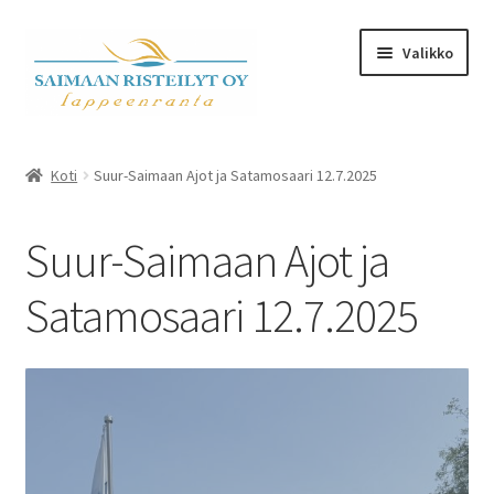
Skip
Skip
Valikko
to
to
navigation
content
Expand
Kalenteri ja kauppa
child
Koti
Suur-Saimaan Ajot ja Satamosaari 12.7.2025
menu
M/S Saimaa Margareta
Suur-Saimaan Ajot ja
Sister Amanda
Satamosaari 12.7.2025
Expand
Aikataulu- ja teemaristeilyt
child
menu
Risteilyinfo
Tilausristeilyt M/S Saimaa Margareta