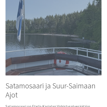
Tilausristeilyt Sister Amanda
Yhteystiedot
Expand
child
menu
Satamosaari ja Suur-Saimaan
Ajot
Satamosaari on Etelä-Karjalan Virkistysaluesäätiön