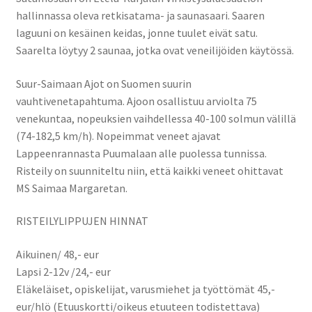
hallinnassa oleva retkisatama- ja saunasaari. Saaren
laguuni on kesäinen keidas, jonne tuulet eivät satu.
Saarelta löytyy 2 saunaa, jotka ovat veneilijöiden käytössä.
Suur-Saimaan Ajot on Suomen suurin
vauhtivenetapahtuma. Ajoon osallistuu arviolta 75
venekuntaa, nopeuksien vaihdellessa 40-100 solmun välillä
(74-182,5 km/h). Nopeimmat veneet ajavat
Lappeenrannasta Puumalaan alle puolessa tunnissa.
Risteily on suunniteltu niin, että kaikki veneet ohittavat
MS Saimaa Margaretan.
RISTEILYLIPPUJEN HINNAT
Aikuinen/ 48,- eur
Lapsi 2-12v /24,- eur
Eläkeläiset, opiskelijat, varusmiehet ja työttömät 45,-
eur/hlö (Etuuskortti/oikeus etuuteen todistettava)