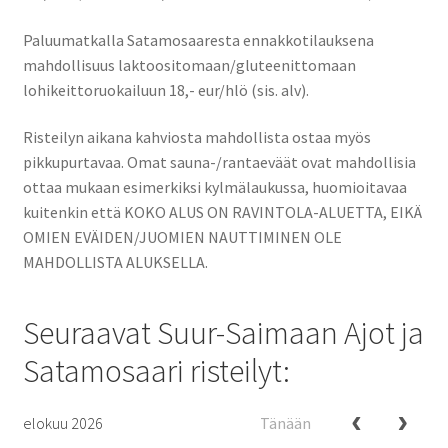
Paluumatkalla Satamosaaresta ennakkotilauksena
mahdollisuus laktoositomaan/gluteenittomaan
lohikeittoruokailuun 18,- eur/hlö (sis. alv).
Risteilyn aikana kahviosta mahdollista ostaa myös
pikkupurtavaa. Omat sauna-/rantaeväät ovat mahdollisia
ottaa mukaan esimerkiksi kylmälaukussa, huomioitavaa
kuitenkin että KOKO ALUS ON RAVINTOLA-ALUETTA, EIKÄ
OMIEN EVÄIDEN/JUOMIEN NAUTTIMINEN OLE
MAHDOLLISTA ALUKSELLA.
Seuraavat Suur-Saimaan Ajot ja
Satamosaari risteilyt:
elokuu 2026
Tänään