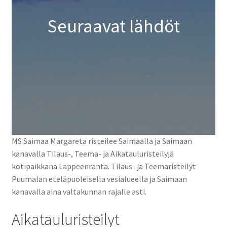
Tilausristeilyt Sister Amanda
Seuraavat lähdöt
Yhteystiedot
Expand
child
menu
MS Saimaa Margareta risteilee Saimaalla ja Saimaan
kanavalla Tilaus-, Teema- ja Aikatauluristeilyjä
kotipaikkana Lappeenranta. Tilaus- ja Teemaristeilyt
Puumalan eteläpuoleisella vesialueella ja Saimaan
kanavalla aina valtakunnan rajalle asti.
Aikatauluristeilyt