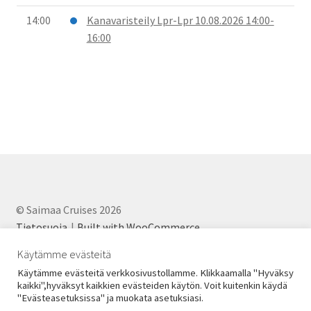
14:00
Kanavaristeily Lpr-Lpr 10.08.2026 14:00-
16:00
© Saimaa Cruises 2026
Tietosuoja
Built with WooCommerce
.
Käytämme evästeitä
Käytämme evästeitä verkkosivustollamme. Klikkaamalla "Hyväksy
kaikki",hyväksyt kaikkien evästeiden käytön. Voit kuitenkin käydä
"Evästeasetuksissa" ja muokata asetuksiasi.